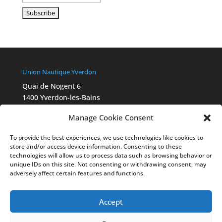
Union Nautique Yverdon
Quai de Nogent 6
1400 Yverdon-les-Bains
info@aviron-yverdon.ch
Manage Cookie Consent
Chartes Swiss Olympic
2015_Ethik_Charta_A4_fbg_FR
To provide the best experiences, we use technologies like cookies to
Ethik-Statut 2022_final_Webversion_FR
store and/or access device information. Consenting to these
Legal
technologies will allow us to process data such as browsing behavior or
unique IDs on this site. Not consenting or withdrawing consent, may
Cookies déclaration
adversely affect certain features and functions.
Politique de confidentialité
Liens
swissrowing.ch
Accept
worldrowing.com