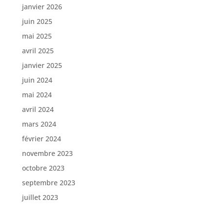
janvier 2026
juin 2025
mai 2025
avril 2025
janvier 2025
juin 2024
mai 2024
avril 2024
mars 2024
février 2024
novembre 2023
octobre 2023
septembre 2023
juillet 2023