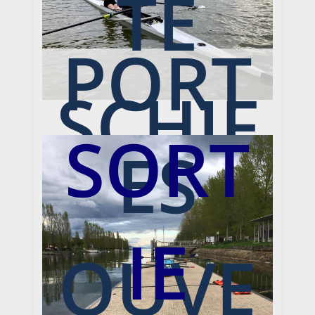
TE
PORT
SCHIF
SORT
ES
FENE
IE
OUVE