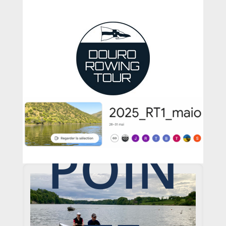
ER
EN
POIN