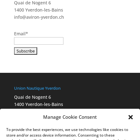
Quai de Nogent 6
1400 Yverdon-les-Bains
info@aviron-yverdon.ch
Email*
Union Nautique Yverdon
Quai de Nogent 6
1400 Yverdon-les-Bains
info@aviron-yverdon.ch
Manage Cookie Consent
Chartes Swiss Olympic
2015_Ethik_Charta_A4_fbg_FR
To provide the best experiences, we use technologies like cookies to
Ethik-Statut 2022_final_Webversion_FR
store and/or access device information. Consenting to these
Legal