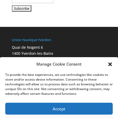
Union Nautique Yverdon
Quai de Nogent 6
1400 Yverdon-les-Bains
info@aviron-yverdon.ch
Manage Cookie Consent
Chartes Swiss Olympic
2015_Ethik_Charta_A4_fbg_FR
To provide the best experiences, we use technologies like cookies to
Ethik-Statut 2022_final_Webversion_FR
store and/or access device information. Consenting to these
Legal
technologies will allow us to process data such as browsing behavior or
unique IDs on this site. Not consenting or withdrawing consent, may
Cookies déclaration
adversely affect certain features and functions.
Politique de confidentialité
Liens
swissrowing.ch
Accept
worldrowing.com