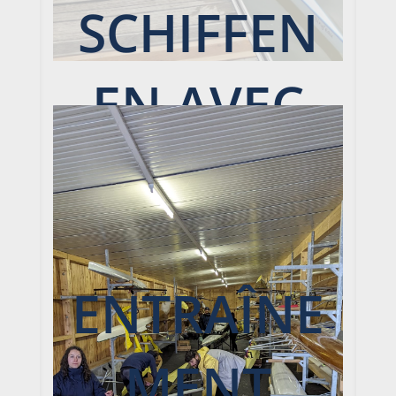
SCHIFFEN
EN AVEC
LE
GROUPE
ENTRAÎNE
LOISIR
MENT