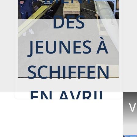
DES
JEUNES À
SCHIFFEN
EN AVRIL
V
2024