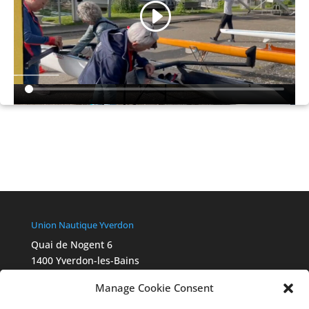
Union Nautique Yverdon
Quai de Nogent 6
1400 Yverdon-les-Bains
info@aviron-yverdon.ch
Manage Cookie Consent
Chartes Swiss Olympic
2015_Ethik_Charta_A4_fbg_FR