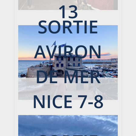
13
SORTIE
DÉCEMBR
AVIRON
E 2024
DE MER
NICE 7-8
DÉCEMBR