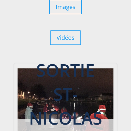
Images
Vidéos
SORTIE
ST-
NICOLAS