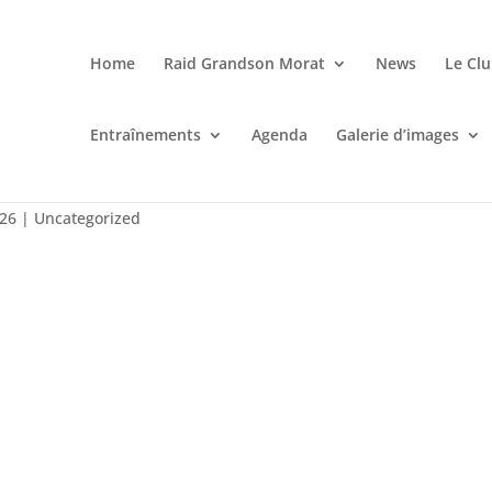
Home
Raid Grandson Morat
News
Le Cl
Entraînements
Agenda
Galerie d’images
026
|
Uncategorized