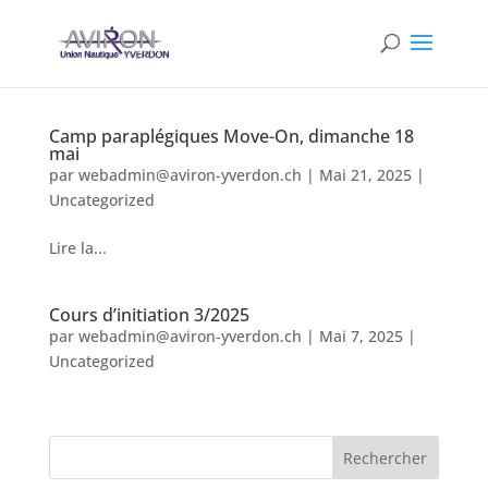
Camp paraplégiques Move-On, dimanche 18
mai
par
webadmin@aviron-yverdon.ch
|
Mai 21, 2025
|
Uncategorized
Lire la...
Cours d’initiation 3/2025
par
webadmin@aviron-yverdon.ch
|
Mai 7, 2025
|
Uncategorized