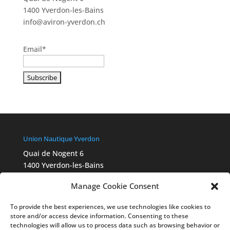
1400 Yverdon-les-Bains
info@aviron-yverdon.ch
Email*
Union Nautique Yverdon
Quai de Nogent 6
1400 Yverdon-les-Bains
info@aviron-yverdon.ch
Manage Cookie Consent
Chartes Swiss Olympic
2015_Ethik_Charta_A4_fbg_FR
To provide the best experiences, we use technologies like cookies to
Ethik-Statut 2022_final_Webversion_FR
store and/or access device information. Consenting to these
Legal
technologies will allow us to process data such as browsing behavior or