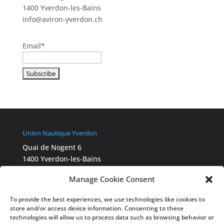
1400 Yverdon-les-Bains
info@aviron-yverdon.ch
Email*
Union Nautique Yverdon
Quai de Nogent 6
1400 Yverdon-les-Bains
info@aviron-yverdon.ch
Manage Cookie Consent
Chartes Swiss Olympic
2015_Ethik_Charta_A4_fbg_FR
To provide the best experiences, we use technologies like cookies to
Ethik-Statut 2022_final_Webversion_FR
store and/or access device information. Consenting to these
Legal
technologies will allow us to process data such as browsing behavior or