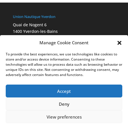
Union Nautique Yverdon
Quai de Nogent 6
1400 Yverdon-les-Bains
info@aviron-yverdon.ch
Manage Cookie Consent
Chartes Swiss Olympic
2015_Ethik_Charta_A4_fbg_FR
To provide the best experiences, we use technologies like cookies to
Ethik-Statut 2022_final_Webversion_FR
store and/or access device information. Consenting to these
Legal
technologies will allow us to process data such as browsing behavior or
unique IDs on this site. Not consenting or withdrawing consent, may
Cookies déclaration
adversely affect certain features and functions.
Politique de confidentialité
Liens
swissrowing.ch
Accept
worldrowing.com
Deny
View preferences